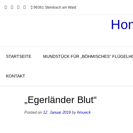
Skip
96361 Steinbach am Wald
to
content
Hom
STARTSEITE
MUNDSTÜCK FÜR „BÖHMISCHES“ FLÜGELH
KONTAKT
„Egerländer Blut“
Posted on
12. Januar 2019
by
hmueck