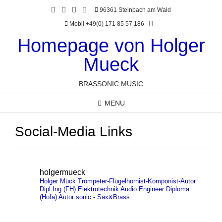
Skip
96361 Steinbach am Wald
to
Mobil +49(0) 171 85 57 186
content
Homepage von Holger
Mueck
BRASSONIC MUSIC
MENU
Social-Media Links
holgermueck
Holger Mück
Trompeter-Flügelhornist-Komponist-Autor
Dipl.Ing.(FH) Elektrotechnik
Audio Engineer Diploma
(Hofa)
Autor sonic - Sax&Brass