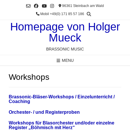
Skip
96361 Steinbach am Wald
to
Mobil +49(0) 171 85 57 186
content
Homepage von Holger
Mueck
BRASSONIC MUSIC
MENU
Workshops
Brassonic-Bläser-Workshops / Einzelunterricht /
Coaching
Orchester- / und Registerproben
Workshops für Blasorchester und/oder einzelne
Register „Böhmisch mit Herz“